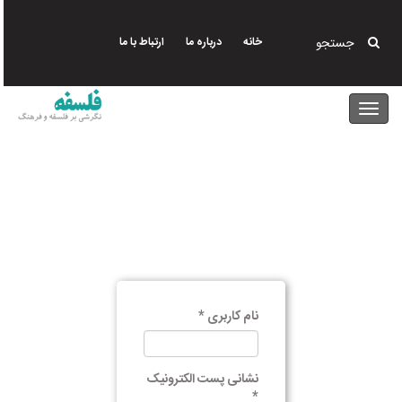
رفتن
حساب کاربری
ایجاد حساب جدید
به
جستجو
خانه
درباره ما
ارتباط با ما
محتوای
تب‌های
اصلی
درخواست گذرواژه جدید
ورود
ایجاد حساب جدید
(لبه
اولیه
فعال)
نام کاربری
*
نشانی پست الکترونیک
*